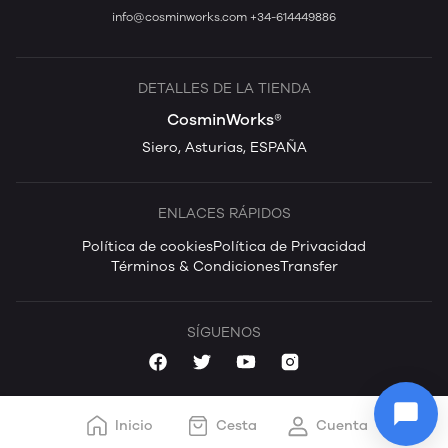
info@cosminworks.com
+34-614449886
DETALLES DE LA TIENDA
CosminWorks®
Siero, Asturias, ESPAÑA
ENLACES RÁPIDOS
Política de cookies
Política de Privacidad
Términos & Condiciones
Transfer
SÍGUENOS
Inicio
Cesta
Cuenta