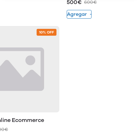
500€
600€
Agregar
10% OFF
nline Ecommerce
00€