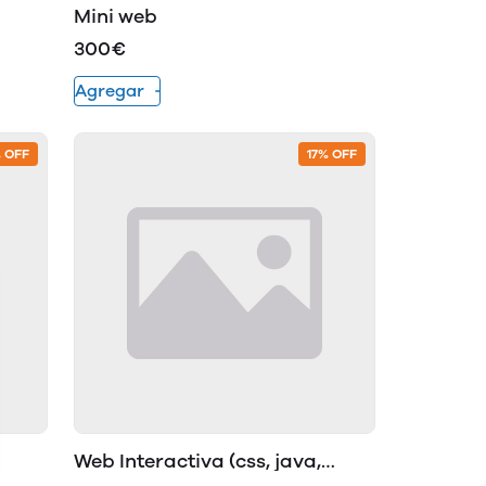
Mini web
300€
Agregar
% OFF
17% OFF
Web Interactiva (css, java,
scripts)