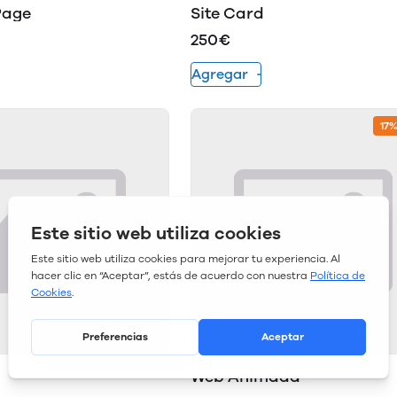
Page
Site Card
250€
Agregar
17
Web Animada