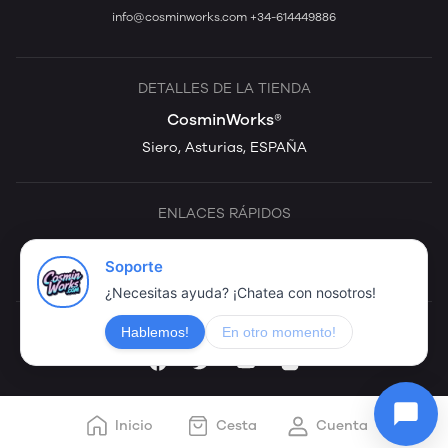
info@cosminworks.com
+34-614449886
DETALLES DE LA TIENDA
CosminWorks®
Siero, Asturias, ESPAÑA
ENLACES RÁPIDOS
Política de cookies
Política de Privacidad
Términos & Condiciones
Transfer
SÍGUENOS
Inicio
Cesta
Cuenta