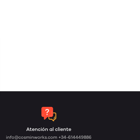
Atención al cliente
info@cosminworks.com
+34-614449886