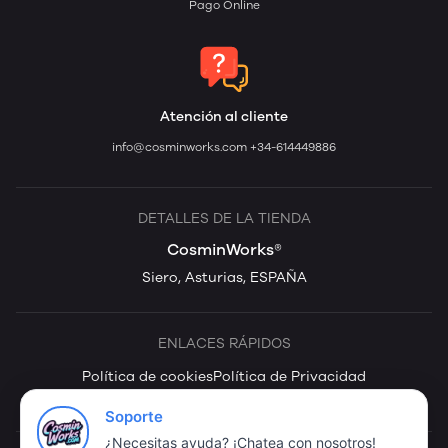
Pago Online
Atención al cliente
info@cosminworks.com
+34-614449886
DETALLES DE LA TIENDA
CosminWorks®
Siero, Asturias, ESPAÑA
ENLACES RÁPIDOS
Política de cookies
Política de Privacidad
Términos & Condiciones
Transfer