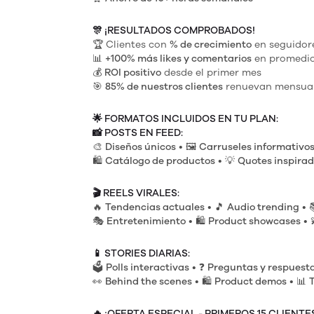
🎊
¡RESULTADOS COMPROBADOS!
🏆 Clientes con
% de crecimiento
en seguidor
📊
+100% más likes y comentarios
en promedi
💰
ROI positivo
desde el primer mes
🎯
85% de nuestros clientes
renuevan mensua
🌟
FORMATOS INCLUIDOS EN TU PLAN:
📸
POSTS EN FEED:
🎨
Diseños únicos
• 🖼️
Carruseles informativo
🛍️
Catálogo de productos
• 💡
Quotes inspirad
🎬
REELS VIRALES:
🔥
Tendencias actuales
• 🎵
Audio trending
• 
🎭
Entretenimiento
• 🛍️
Product showcases
• 
📱
STORIES DIARIAS:
🗳️
Polls interactivas
• ❓
Preguntas y respuest
👀
Behind the scenes
• 🛍️
Product demos
• 📊
T
🔥
¡OFERTA ESPECIAL - PRIMEROS 15 CLIENTE