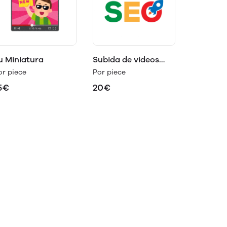
u Miniatura
Subida de videos
con SEO
or piece
Por piece
5€
20€