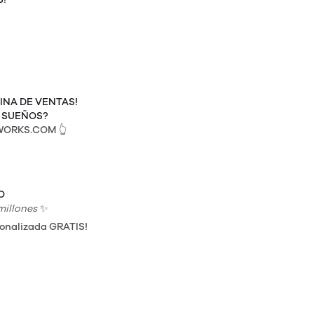
INA DE VENTAS!
S SUEÑOS?
NWORKS.COM
👆
O
millones
✨
sonalizada GRATIS!