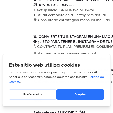
🎁
BONUS EXCLUSIVOS:
⭐
Setup inicial GRATIS
(valor 150€)
📊
Audit completo
de tu Instagram actual
💬
Consultoría estratégica
mensual incluida
🚀
¡CONVIERTE TU INSTAGRAM EN UNA MÁQU
💎
¿LISTO PARA TENER EL INSTAGRAM DE TU
👆
CONTRATA TU PLAN PREMIUM EN COSMI
📱
¡Empezamos esta misma semana!
⚡
Cupos limitados - ¡Asegura tu lugar ahora!
🎯
99€/MES POR CONTENIDO PREMIUM DIARI
Porque tu Instagram merece destacar entre 
📞
¡Contacta ahora y recibe tu estrategia per
99€
Seleccionar SUSCRIPCIÓN