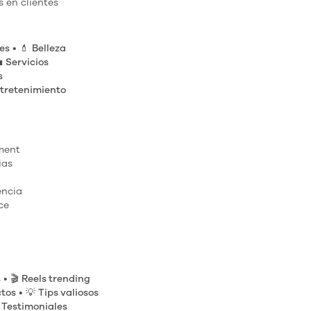
 en clientes
es
• 💄
Belleza

Servicios
s
tretenimiento
ment
ias
encia
ce
s
• 🎬
Reels trending
ctos
• 💡
Tips valiosos

Testimoniales