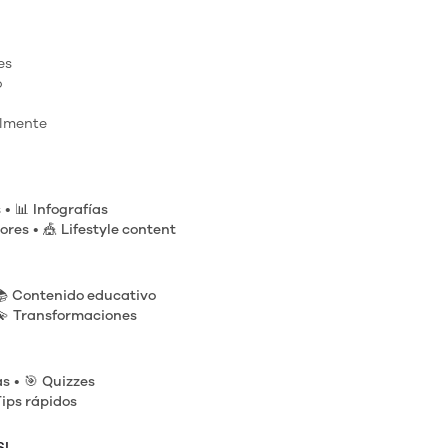
es
o
lmente
s
• 📊
Infografías
ores
• 🎪
Lifestyle content
📚
Contenido educativo
💫
Transformaciones
as
• 🎯
Quizzes
ips rápidos
S!