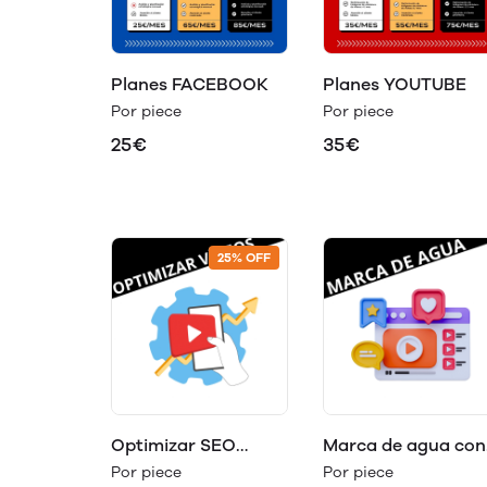
Planes FACEBOOK
Planes YOUTUBE
Por piece
Por piece
25€
35€
25% OFF
Optimizar SEO
Marca de agua con
videos subidos
tu logo
Por piece
Por piece