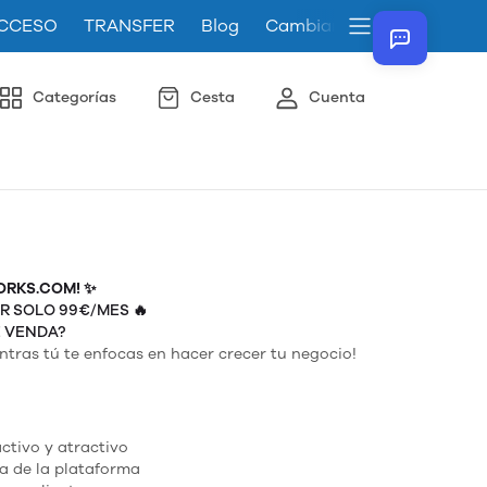
CCESO
TRANSFER
Blog
Cambiar el idioma de la t
Categorías
Cesta
Cuenta
ORKS.COM! ✨
R SOLO 99€/MES
🔥
E VENDA?
tras tú te enfocas en hacer crecer tu negocio!
ctivo y atractivo
a de la plataforma