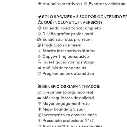
📢
Anuncios creativos
• 🎊
Eventos y celebrac
💰
SOLO 99€/MES = 3.30€ POR CONTENIDO P
🤔
¿QUÉ INCLUYE TU INVERSIÓN?
📋
Calendario editorial completo
🎨
Diseño gráfico profesional
📸
Edición de fotos premium
🎬
Producción de Reels
📱
Stories interactivas diarias
📝
Copywriting persuasivo
🔍
Investigación de hashtags
📊
Análisis de tendencias
⏰
Programación automática
🚀
BENEFICIOS GARANTIZADOS:
📈
Crecimiento orgánico real
👥
Más seguidores de calidad
💬
Mayor engagement rate
🎯
Mejor branding visual
💰
Incremento en conversiones
📱
Presencia profesional 24/7
⏰
Ahorro de 10+ horas semanales