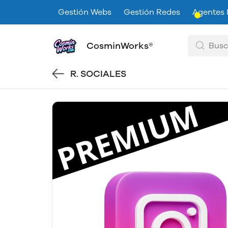
Gestión Webs
Gestión Redes
Agentes 
CosminWorks®
R. SOCIALES