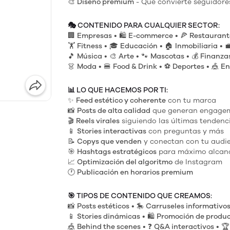
🎨
Diseño premium
- Que convierte seguidores
🎭
CONTENIDO PARA CUALQUIER SECTOR:
🏢
Empresas
• 🛍️
E-commerce
• 🍕
Restaurant
🏋️
Fitness
• 🎓
Educación
• 🏠
Inmobiliaria
• 
🎵
Música
• 🎨
Arte
• 🐾
Mascotas
• 💰
Finanza
👗
Moda
• 🍔
Food & Drink
• ⚽
Deportes
• 🎪
En
📊
LO QUE HACEMOS POR TI:
✨
Feed estético y coherente
con tu marca
📸
Posts de alta calidad
que generan engage
🎬
Reels virales
siguiendo las últimas tendenc
📱
Stories interactivas
con preguntas y más
📝
Copys que venden
y conectan con tu audi
🎯
Hashtags estratégicos
para máximo alcan
📈
Optimización del algoritmo
de Instagram
🕐
Publicación en horarios premium
🎯
TIPOS DE CONTENIDO QUE CREAMOS:
📸
Posts estéticos
• 🎠
Carruseles informativo
📱
Stories dinámicas
• 🛍️
Promoción de produ
🎪
Behind the scenes
• ❓
Q&A interactivos
• 