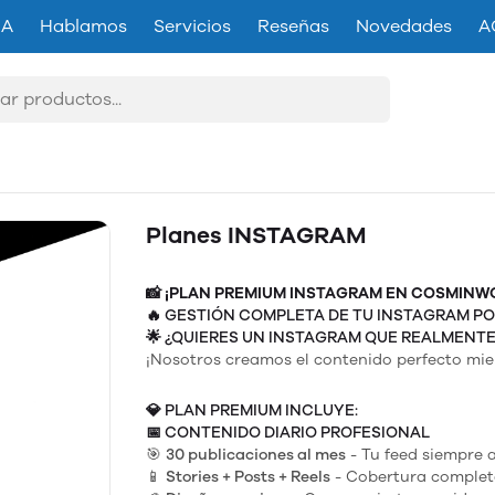
IA
Hablamos
Servicios
Reseñas
Novedades
A
Planes INSTAGRAM
📸 ¡PLAN PREMIUM INSTAGRAM EN COSMINW
🔥
GESTIÓN COMPLETA DE TU INSTAGRAM PO
🌟
¿QUIERES UN INSTAGRAM QUE REALMENT
¡Nosotros creamos el contenido perfecto mien
💎
PLAN PREMIUM INCLUYE:
📅
CONTENIDO DIARIO PROFESIONAL
🎯
30 publicaciones al mes
- Tu feed siempre a
📱
Stories + Posts + Reels
- Cobertura complet