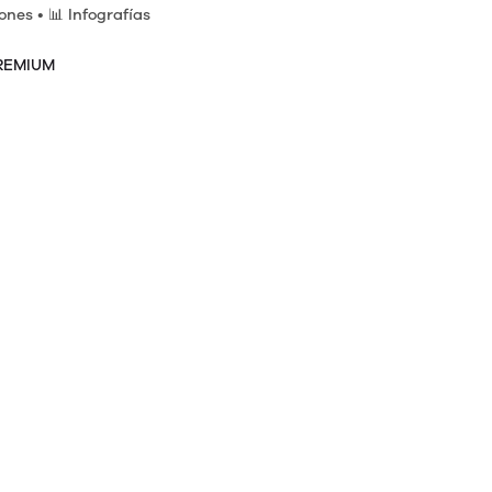
iones
• 📊
Infografías
REMIUM