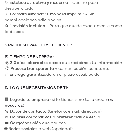
✨
Estética atractiva y moderna
- Que no pasa
desapercibida
📐
Formato estándar listo para imprimir
- Sin
complicaciones adicionales
🔄
1 revisión incluida
- Para que quede exactamente como
lo deseas
⚡
PROCESO RÁPIDO Y EFICIENTE:
⏰
TIEMPO DE ENTREGA:
🚀
2-3 días laborables
desde que recibimos tu información
📋
Proceso transparente
y comunicación constante
✅
Entrega garantizada
en el plazo establecido
📝
LO QUE NECESITAMOS DE TI:
🏢
Logo de tu empresa
(si lo tienes,
sino te lo creamos
nosotros
)
📞
Datos de contacto
(teléfono, email, dirección)
🎨
Colores corporativos
o preferencias de estilo
💼
Cargo/posición
que ocupas
🌐
Redes sociales
o web (opcional)