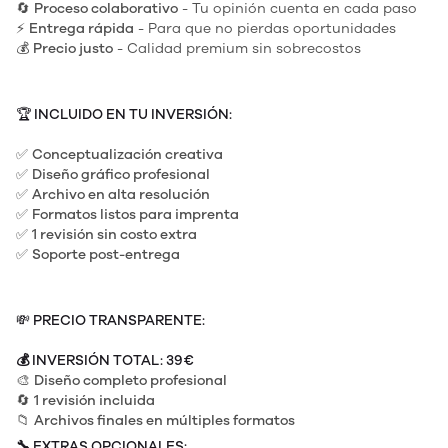
🔄
Proceso colaborativo
- Tu opinión cuenta en cada paso
⚡
Entrega rápida
- Para que no pierdas oportunidades
💰
Precio justo
- Calidad premium sin sobrecostos
🏆
INCLUIDO EN TU INVERSIÓN:
✅
Conceptualización creativa
✅
Diseño gráfico profesional
✅
Archivo en alta resolución
✅
Formatos listos para imprenta
✅
1 revisión sin costo extra
✅
Soporte post-entrega
💸
PRECIO TRANSPARENTE:
💰
INVERSIÓN TOTAL: 39€
🎨
Diseño completo profesional
🔄
1 revisión incluida
📁
Archivos finales en múltiples formatos
🔧
EXTRAS OPCIONALES: