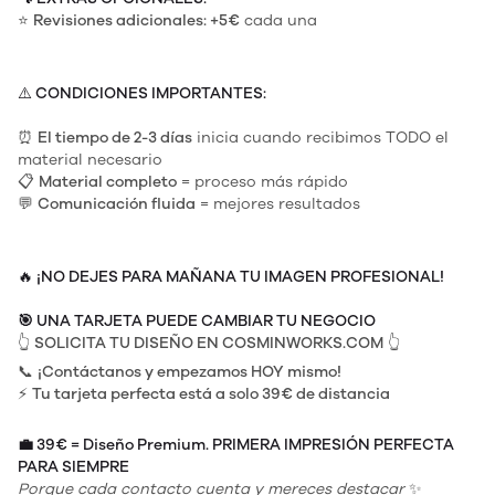
⭐
Revisiones adicionales: +5€
cada una
⚠️
CONDICIONES IMPORTANTES:
⏰
El tiempo de 2-3 días
inicia cuando recibimos TODO el
material necesario
📋
Material completo
= proceso más rápido
💬
Comunicación fluida
= mejores resultados
🔥
¡NO DEJES PARA MAÑANA TU IMAGEN PROFESIONAL!
🎯
UNA TARJETA PUEDE CAMBIAR TU NEGOCIO
👆
SOLICITA TU DISEÑO EN COSMINWORKS.COM
👆
📞
¡Contáctanos y empezamos HOY mismo!
⚡
Tu tarjeta perfecta está a solo 39€ de distancia
💼
39€ = Diseño Premium. PRIMERA IMPRESIÓN PERFECTA
PARA SIEMPRE
Porque cada contacto cuenta y mereces destacar
✨