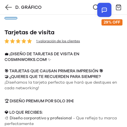
D. GRÁFICO
29% OFF
Tarjetas de visíta
1 valoración de los clientes
💼 ¡DISEÑO DE TARJETAS DE VISITA EN
COSMINWORKS.COM! ✨
🎯
TARJETAS QUE CAUSAN PRIMERA IMPRESIÓN
🎯
🤝
¿QUIERES QUE TE RECUERDEN PARA SIEMPRE?
¡Diseñamos la tarjeta perfecta que hará que destques en
cada networking!
🏆
DISEÑO PREMIUM POR SOLO 39€
💎
LO QUE RECIBES:
🎨
Diseño corporativo y profesional
- Que refleja tu marca
perfectamente