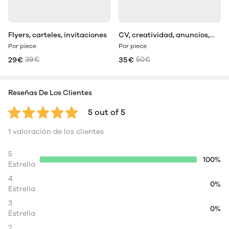
Flyers, carteles, invitaciones
CV, creatividad, anuncios,
presentaciones
Por piece
Por piece
29€
39€
35€
50€
Reseñas De Los Clientes
5 out of 5
1 valoración de los clientes
5
100%
Estrella
4
0%
Estrella
3
0%
Estrella
2