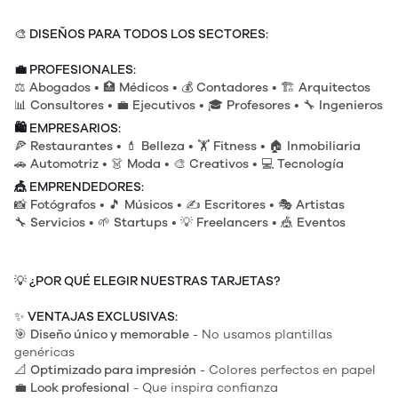
🎨
DISEÑOS PARA TODOS LOS SECTORES:
💼
PROFESIONALES:
⚖️
Abogados
• 🏥
Médicos
• 💰
Contadores
• 🏗️
Arquitectos
📊
Consultores
• 💼
Ejecutivos
• 🎓
Profesores
• 🔧
Ingenieros
🛍️
EMPRESARIOS:
🍕
Restaurantes
• 💄
Belleza
• 🏋️
Fitness
• 🏠
Inmobiliaria
🚗
Automotriz
• 👗
Moda
• 🎨
Creativos
• 💻
Tecnología
🎪
EMPRENDEDORES:
📸
Fotógrafos
• 🎵
Músicos
• ✍️
Escritores
• 🎭
Artistas
🔧
Servicios
• 🌱
Startups
• 💡
Freelancers
• 🎪
Eventos
💡
¿POR QUÉ ELEGIR NUESTRAS TARJETAS?
✨
VENTAJAS EXCLUSIVAS:
🎯
Diseño único y memorable
- No usamos plantillas
genéricas
📐
Optimizado para impresión
- Colores perfectos en papel
💼
Look profesional
- Que inspira confianza